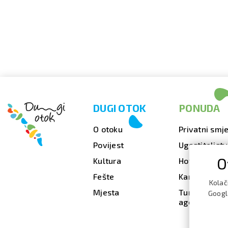
DUGI OTOK
PONUDA
O otoku
Privatni smje
Povijest
Ugostiteljst
O
Kultura
Hoteli
Fešte
Kampovi
Kolač
Mjesta
Turističke
Google
agencije