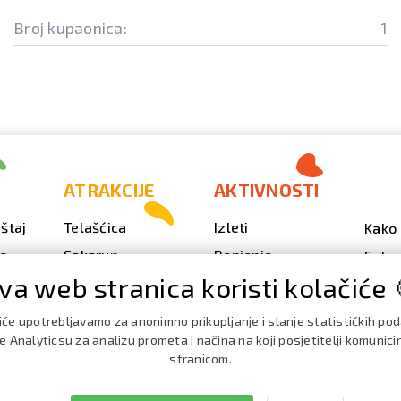
Broj kupaonica:
1
ATRAKCIJE
AKTIVNOSTI
štaj
Telašćica
Izleti
Kako 
vo
Sakarun
Ronjenje
Fotog
va web stranica koristi kolačiće 
Svjetionik Veli Rat
Outdoor
Video
Plaže i uvale
Ribarenje
Kale
iće upotrebljavamo za anonimno prikupljanje i slanje statističkih po
doga
Strašna peć
Nautika
 Analyticsu za analizu prometa i načina na koji posjetitelji komunici
Brošu
stranicom.
Doku