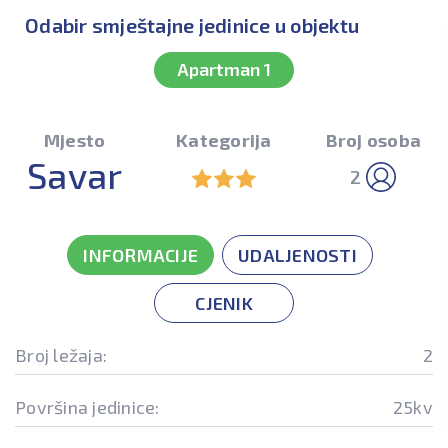
Odabir smještajne jedinice u objektu
Apartman 1
Mjesto
Kategorija
Broj osoba
Savar
2
INFORMACIJE
UDALJENOSTI
CJENIK
Broj ležaja:
2
Površina jedinice:
25kv