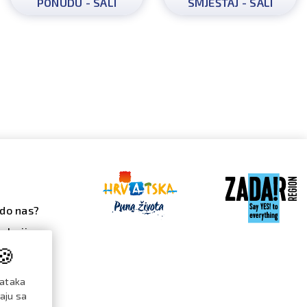
PONUDU - SALI
SMJEŠTAJ - SALI
do nas?
alerija
🍪
 galerija
ndar
dataka
đanja
raju sa