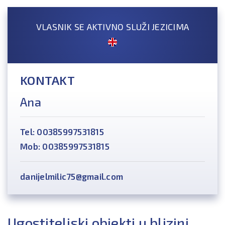
VLASNIK SE AKTIVNO SLUŽI JEZICIMA
KONTAKT
Ana
Tel: 00385997531815
Mob: 00385997531815
danijelmilic75@gmail.com
Ugostiteljski objekti u blizini