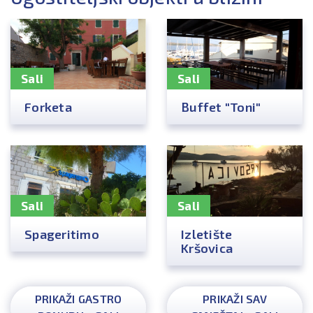
Sali
Sali
Forketa
Buffet "Toni"
Sali
Sali
Spageritimo
Izletište
Kršovica
PRIKAŽI GASTRO
PRIKAŽI SAV