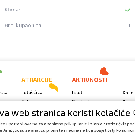
Klima:
Broj kupaonica:
1
ATRAKCIJE
AKTIVNOSTI
štaj
Telašćica
Izleti
Kako 
vo
Sakarun
Ronjenje
Fotog
va web stranica koristi kolačiće 
Svjetionik Veli Rat
Outdoor
Video
Plaže i uvale
Ribarenje
Kale
iće upotrebljavamo za anonimno prikupljanje i slanje statističkih po
doga
Strašna peć
Nautika
 Analyticsu za analizu prometa i načina na koji posjetitelji komunici