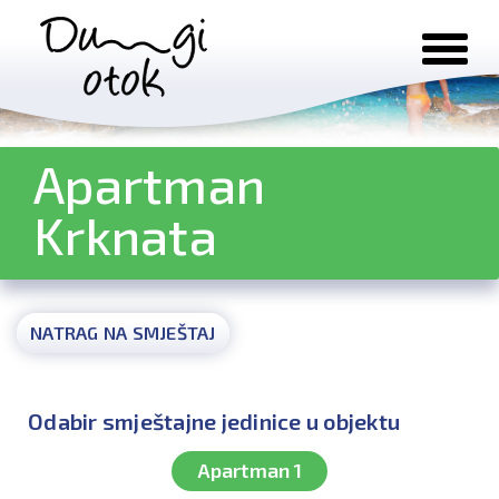
Preskoči na sadržaj
Apartman
Krknata
NATRAG NA SMJEŠTAJ
Odabir smještajne jedinice u objektu
Apartman 1