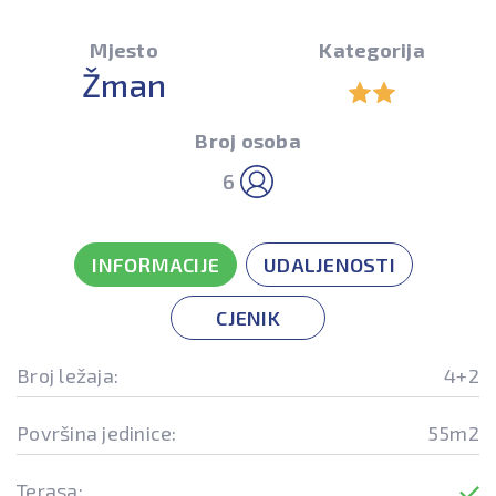
Mjesto
Kategorija
Žman
Broj osoba
6
INFORMACIJE
UDALJENOSTI
CJENIK
Broj ležaja:
4+2
Površina jedinice:
55m2
Terasa: