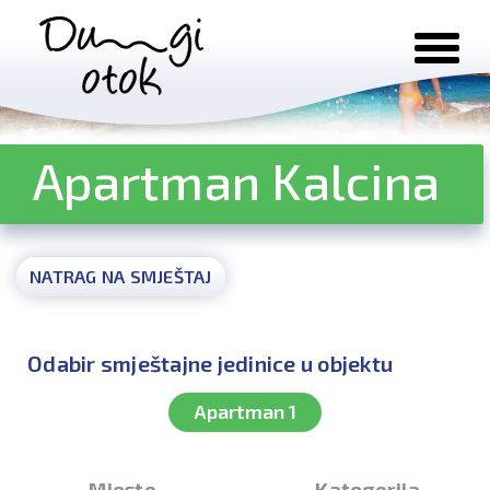
Preskoči na sadržaj
Apartman Kalcina
NATRAG NA SMJEŠTAJ
Odabir smještajne jedinice u objektu
Apartman 1
Mjesto
Kategorija