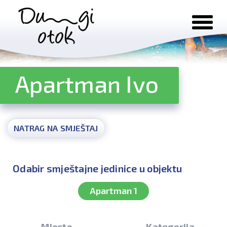
Preskoči na sadržaj
Apartman Ivo
NATRAG NA SMJEŠTAJ
Odabir smještajne jedinice u objektu
Apartman 1
Mjesto
Kategorija