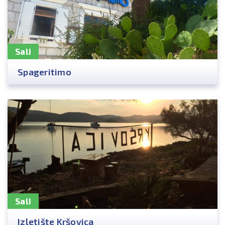
Sali
Spageritimo
Sali
Izletište Kršovica