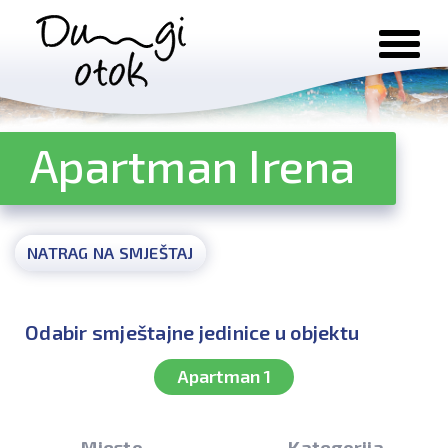
Preskoči na sadržaj
Apartman Irena
NATRAG NA SMJEŠTAJ
Odabir smještajne jedinice u objektu
Apartman 1
Mjesto
Kategorija