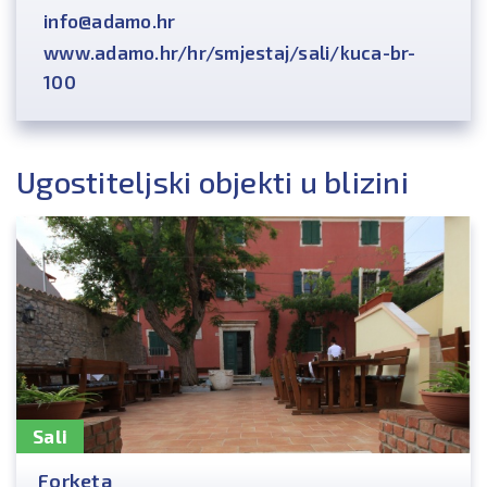
info@adamo.hr
www.adamo.hr/hr/smjestaj/sali/kuca-br-
100
Ugostiteljski objekti u blizini
Sali
Forketa