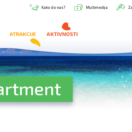
Multimedija
Kako do nas?
Za
ATRAKCIJE
AKTIVNOSTI
artment