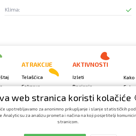
Klima:
ATRAKCIJE
AKTIVNOSTI
štaj
Telašćica
Izleti
Kako 
vo
Sakarun
Ronjenje
Fotog
va web stranica koristi kolačiće 
Svjetionik Veli Rat
Outdoor
Video
Plaže i uvale
Ribarenje
Kale
iće upotrebljavamo za anonimno prikupljanje i slanje statističkih po
doga
Strašna peć
Nautika
 Analyticsu za analizu prometa i načina na koji posjetitelji komunici
Brošu
stranicom.
Doku