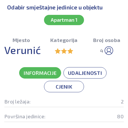
Odabir smještajne jedinice u objektu
Apartman 1
Mjesto
Kategorija
Broj osoba
Verunić
4
INFORMACIJE
UDALJENOSTI
CJENIK
Broj ležaja:
2
Površina jedinice:
80