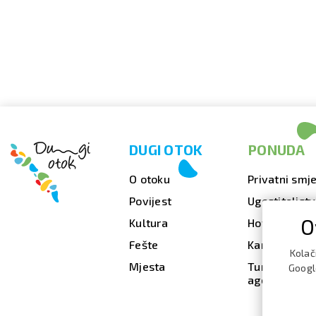
DUGI OTOK
PONUDA
O otoku
Privatni smje
Povijest
Ugostiteljst
O
Kultura
Hoteli
Fešte
Kampovi
Kolač
Mjesta
Turističke
Google
agencije