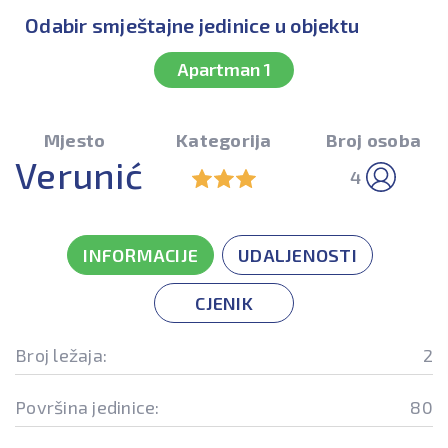
Odabir smještajne jedinice u objektu
Apartman 1
Mjesto
Kategorija
Broj osoba
Verunić
4
INFORMACIJE
UDALJENOSTI
CJENIK
Broj ležaja:
2
Površina jedinice:
80