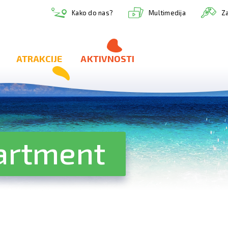
Multimedija
Kako do nas?
Za
ATRAKCIJE
AKTIVNOSTI
artment