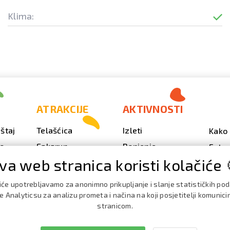
Klima:
ATRAKCIJE
AKTIVNOSTI
štaj
Telašćica
Izleti
Kako 
vo
Sakarun
Ronjenje
Fotog
va web stranica koristi kolačiće 
Svjetionik Veli Rat
Outdoor
Video
Plaže i uvale
Ribarenje
Kale
iće upotrebljavamo za anonimno prikupljanje i slanje statističkih po
doga
Strašna peć
Nautika
 Analyticsu za analizu prometa i načina na koji posjetitelji komunici
Brošu
stranicom.
Doku