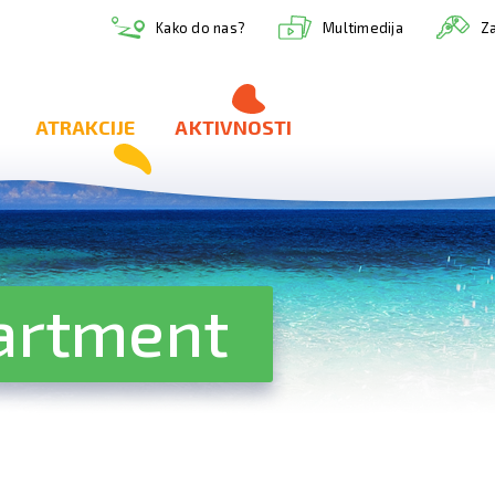
Multimedija
Kako do nas?
Za
ATRAKCIJE
AKTIVNOSTI
artment