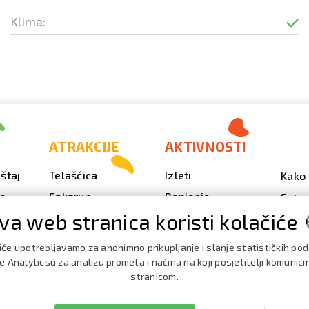
Klima:
ATRAKCIJE
AKTIVNOSTI
štaj
Telašćica
Izleti
Kako 
vo
Sakarun
Ronjenje
Fotog
va web stranica koristi kolačiće 
Svjetionik Veli Rat
Outdoor
Video
Plaže i uvale
Ribarenje
Kale
iće upotrebljavamo za anonimno prikupljanje i slanje statističkih po
doga
Strašna peć
Nautika
 Analyticsu za analizu prometa i načina na koji posjetitelji komunici
Brošu
stranicom.
Doku