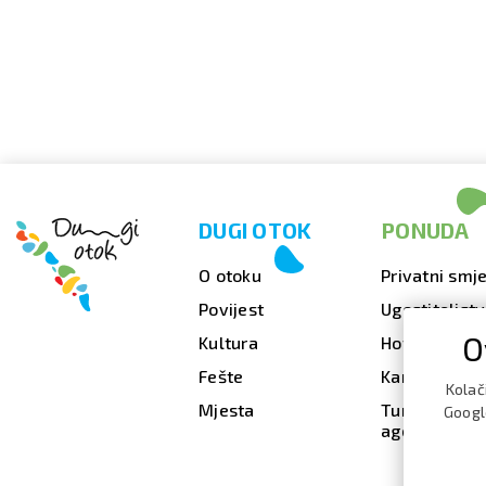
DUGI OTOK
PONUDA
O otoku
Privatni smje
Povijest
Ugostiteljst
O
Kultura
Hoteli
Fešte
Kampovi
Kolač
Mjesta
Turističke
Google
agencije