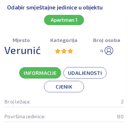
Odabir smještajne jedinice u objektu
Apartman 1
Mjesto
Kategorija
Broj osoba
Verunić
4
INFORMACIJE
UDALJENOSTI
CJENIK
Broj ležaja:
2
Površina jedinice:
80