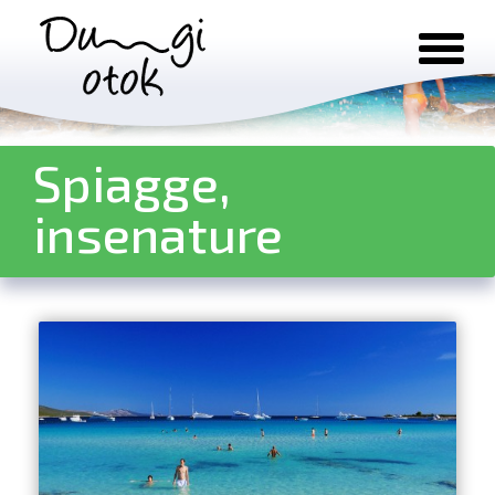
Salta al contenuto
Spiagge,
insenature