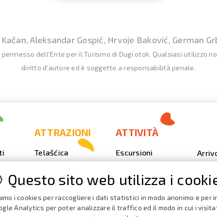
s Kačan, Aleksandar Gospić, Hrvoje Baković, German Gr
l permesso dell'Ente per il Turismo di Dugi otok. Qualsiasi utilizzo n
diritto d'autore ed è soggetto a responsabilità penale.
ATTRAZIONI
ATTIVITÀ
ti
Telašćica
Escursioni
Arriv
Sakarun
Immersione
Foto
 Questo sito web utilizza i cooki
Il faro Veli Rat
Outdoor
Video
Spiagge,
Pesca
iamo i cookies per raccogliere i dati statistici in modo anonimo e per in
Calen
insenature
Event
gle Analytics per poter analizzare il traffico ed il modo in cui i visita
iaggio
Nautica