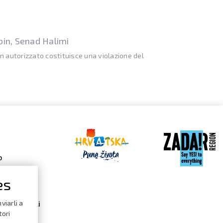
bin, Senad Halimi
on autorizzato costituisce una violazione del
o
es
 Gallery
viarli a
dario degli
i
tori