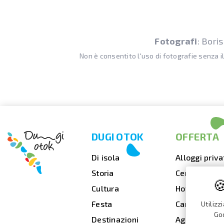
Fotografi
: Bori
Non è consentito l'uso di fotografie senza i
DUGI OTOK
OFFERTA
Di isola
Alloggi priva
Storia
Cenare fuori

Cultura
Hotel
Festa
Campeggi
Utilizz
Goo
Destinazioni
Agenzie di v