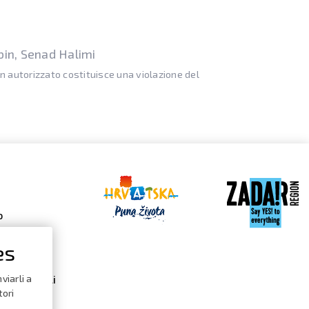
bin, Senad Halimi
on autorizzato costituisce una violazione del
o
es
 Gallery
viarli a
dario degli
i
tori