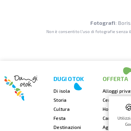
Fotografi
: Bori
Non è consentito l'uso di fotografie senza i
DUGI OTOK
OFFERTA
Di isola
Alloggi priva
Storia
Cenare fuori

Cultura
Hotel
Festa
Campeggi
Utilizz
Goo
Destinazioni
Agenzie di v