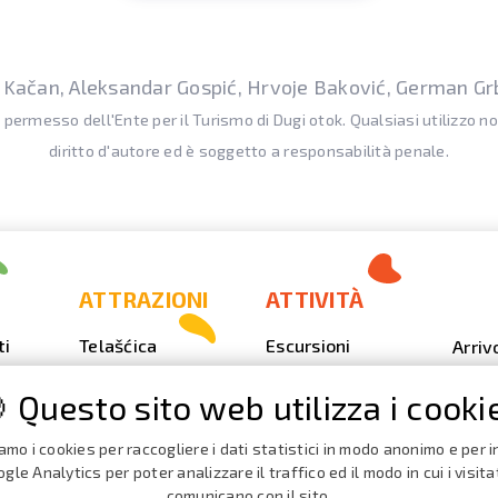
s Kačan, Aleksandar Gospić, Hrvoje Baković, German Gr
l permesso dell'Ente per il Turismo di Dugi otok. Qualsiasi utilizzo n
diritto d'autore ed è soggetto a responsabilità penale.
ATTRAZIONI
ATTIVITÀ
ti
Telašćica
Escursioni
Arriv
Sakarun
Immersione
Foto
 Questo sito web utilizza i cooki
Il faro Veli Rat
Outdoor
Video
Spiagge,
Pesca
iamo i cookies per raccogliere i dati statistici in modo anonimo e per in
Calen
insenature
Event
gle Analytics per poter analizzare il traffico ed il modo in cui i visita
iaggio
Nautica
comunicano con il sito.