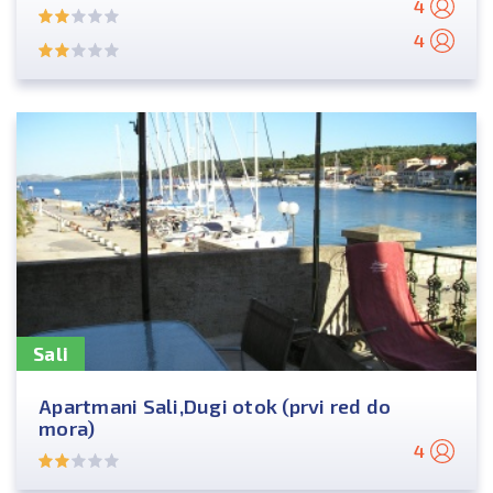
4
4
Sali
Apartmani Sali,Dugi otok (prvi red do
mora)
4