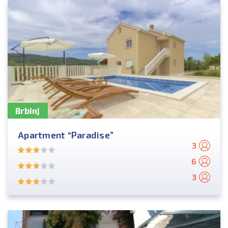
Brbinj
Apartment “Paradise”
3
6
3