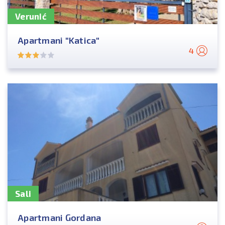
Verunić
Apartmani "Katica"
4
Sali
Apartmani Gordana