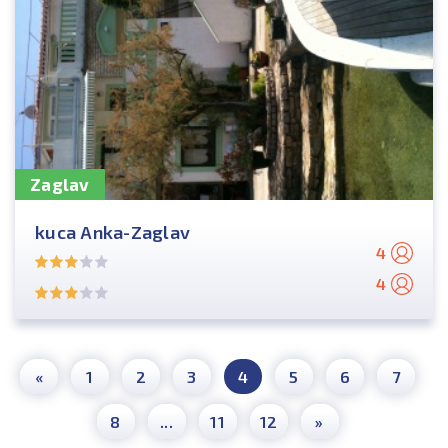
Zaglav
kuca Anka-Zaglav
4
4
«
1
2
3
4
5
6
7
8
...
11
12
»