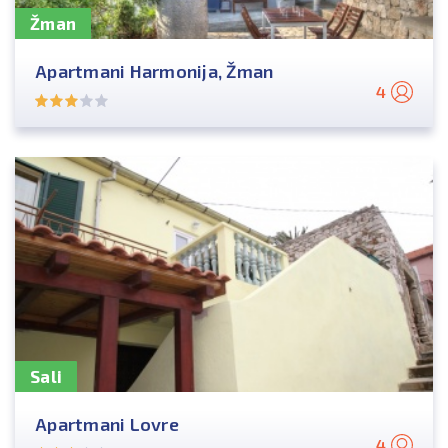
Žman
Apartmani Harmonija, Žman
4
Sali
Apartmani Lovre
4