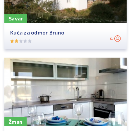
Savar
Kuća za odmor Bruno
4
Žman