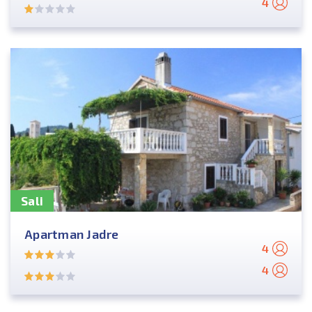
4
Sali
Apartman Jadre
4
4