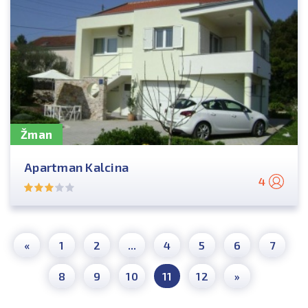
Žman
Apartman Kalcina
4
«
1
2
...
4
5
6
7
8
9
10
11
12
»