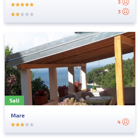
3
3
Sali
Mare
4