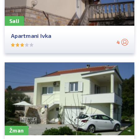
Sali
Apartmani Ivka
4
Žman