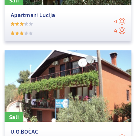
Sali
Apartmani Lucija
4
4
Sali
U.O.BOČAC