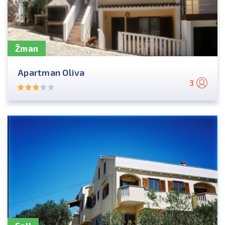
Žman
Apartman Oliva
3