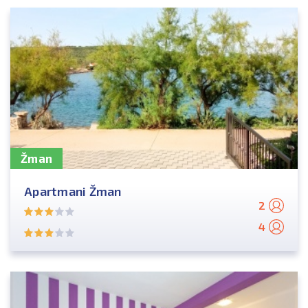
Žman
Apartmani Žman
2
4