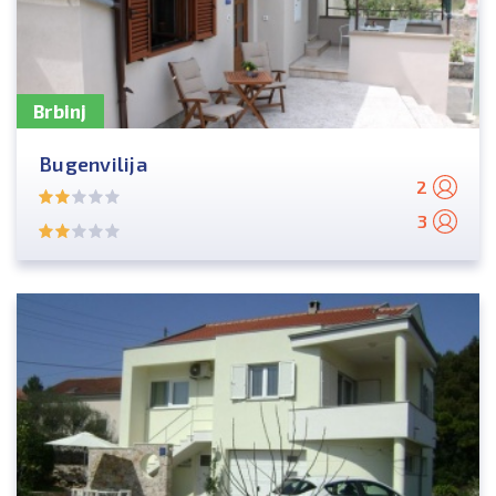
Brbinj
Bugenvilija
2
3