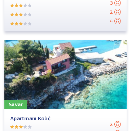
3
2
4
Savar
Apartmani Kolić
2