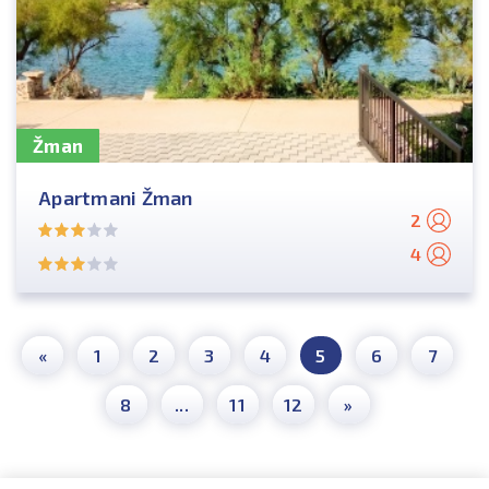
Žman
Apartmani Žman
2
4
«
1
2
3
4
5
6
7
8
...
11
12
»