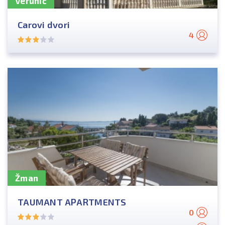
Verunić
Carovi dvori
4
Žman
TAUMANT APARTMENTS
0