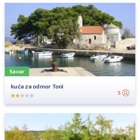
Savar
kuća za odmor Toni
5