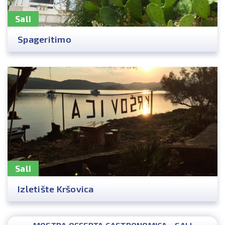
Sali
Spageritimo
Sali
Izletište Kršovica