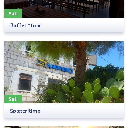
Sali
Buffet "Toni"
Sali
Spageritimo