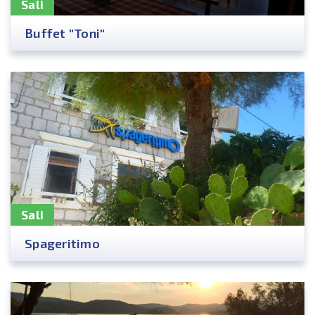
Sali
Buffet "Toni"
Sali
Spageritimo