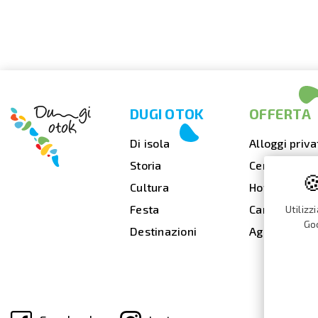
DUGI OTOK
OFFERTA
Di isola
Alloggi priva
Storia
Cenare fuori

Cultura
Hotel
Festa
Campeggi
Utilizz
Goo
Destinazioni
Agenzie di v