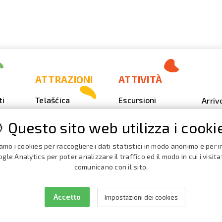
ATTRAZIONI
ATTIVITÀ
ti
Telašćica
Escursioni
Arriv
Sakarun
Immersione
Foto
 Questo sito web utilizza i cooki
Il faro Veli Rat
Outdoor
Video
Spiagge,
Pesca
iamo i cookies per raccogliere i dati statistici in modo anonimo e per in
Calen
insenature
Event
gle Analytics per poter analizzare il traffico ed il modo in cui i visita
iaggio
Nautica
comunicano con il sito.
La Grotta del
Broch
Forno terribile
Cata
Accetto
Impostazioni dei cookies