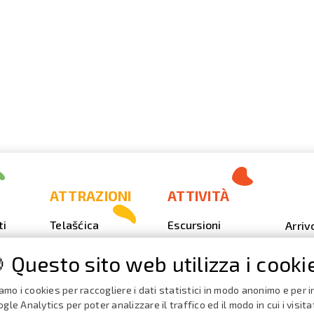
ATTRAZIONI
ATTIVITÀ
ti
Telašćica
Escursioni
Arriv
Sakarun
Immersione
Foto
 Questo sito web utilizza i cooki
Il faro Veli Rat
Outdoor
Video
Spiagge,
Pesca
iamo i cookies per raccogliere i dati statistici in modo anonimo e per in
Calen
insenature
Event
gle Analytics per poter analizzare il traffico ed il modo in cui i visita
iaggio
Nautica