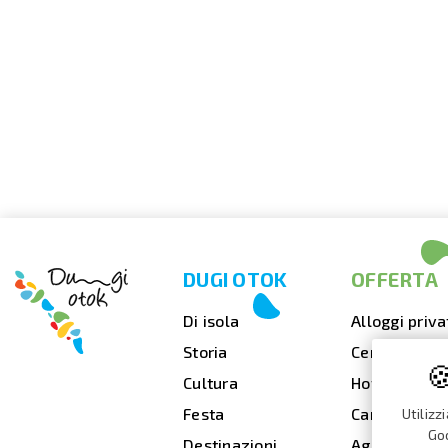
DUGI OTOK
OFFERTA
Di isola
Alloggi priva
Storia
Cenare fuori

Cultura
Hotel
Festa
Campeggi
Utilizz
Goo
Destinazioni
Agenzie di v