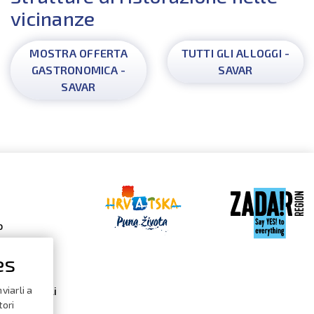
vicinanze
MOSTRA OFFERTA
TUTTI GLI ALLOGGI -
GASTRONOMICA -
SAVAR
SAVAR
o
es
 Gallery
viarli a
dario degli
i
tori