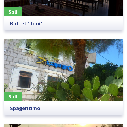
Sali
Buffet "Toni"
Sali
Spageritimo