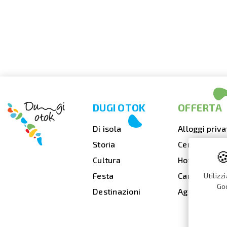
DUGI OTOK
OFFERTA
Di isola
Alloggi priva
Storia
Cenare fuori

Cultura
Hotel
Festa
Campeggi
Utilizz
Goo
Destinazioni
Agenzie di v