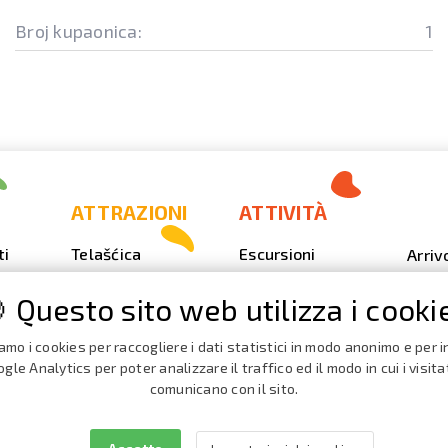
Broj kupaonica:
1
ATTRAZIONI
ATTIVITÀ
ti
Telašćica
Escursioni
Arriv
Sakarun
Immersione
Foto
 Questo sito web utilizza i cooki
Il faro Veli Rat
Outdoor
Video
Spiagge,
Pesca
iamo i cookies per raccogliere i dati statistici in modo anonimo e per in
Calen
insenature
Event
gle Analytics per poter analizzare il traffico ed il modo in cui i visita
iaggio
Nautica
comunicano con il sito.
La Grotta del
Broch
Forno terribile
Cata