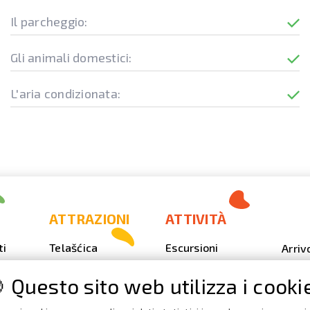
Il parcheggio:
Gli animali domestici:
L'aria condizionata:
ATTRAZIONI
ATTIVITÀ
ti
Telašćica
Escursioni
Arriv
Sakarun
Immersione
Foto
 Questo sito web utilizza i cooki
Il faro Veli Rat
Outdoor
Video