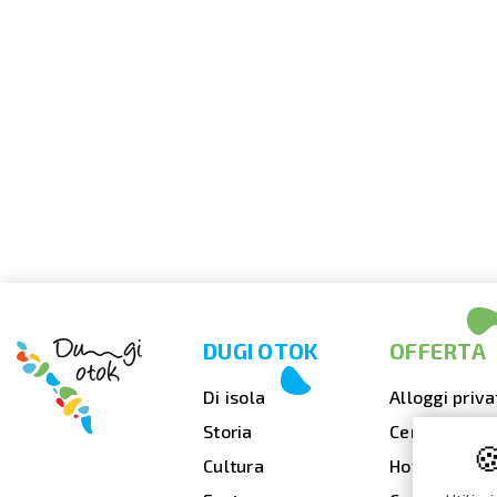
DUGI OTOK
OFFERTA
Di isola
Alloggi priva
Storia
Cenare fuori

Cultura
Hotel