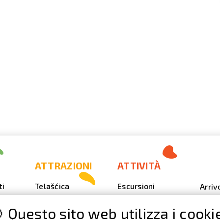
ATTRAZIONI
ATTIVITÀ
ti
Telašćica
Escursioni
Arriv
Sakarun
Immersione
Foto
 Questo sito web utilizza i cooki
Il faro Veli Rat
Outdoor
Video