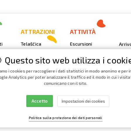
ATTRAZIONI
ATTIVITÀ
ti
Telašćica
Escursioni
Arriv
Sakarun
Immersione
Foto
 Questo sito web utilizza i cooki
Il faro Veli Rat
Outdoor
Video
Spiagge,
Pesca
iamo i cookies per raccogliere i dati statistici in modo anonimo e per in
Calen
insenature
Event
gle Analytics per poter analizzare il traffico ed il modo in cui i visita
iaggio
Nautica
comunicano con il sito.
La Grotta del
Broch
Forno terribile
Cata
Accetto
Impostazioni dei cookies
Politica sulla protezione dei dati personali