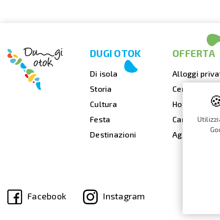
DUGI OTOK
OFFERTA
Di isola
Alloggi priva
Storia
Cenare fuori

Cultura
Hotel
Festa
Campeggi
Utilizz
Goo
Destinazioni
Agenzie di v
Facebook
Instagram