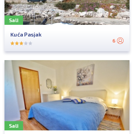
Sali
Kuća Pasjak
6
Sali