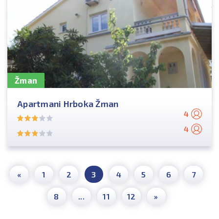
Žman
Apartmani Hrboka Žman
4
4
«
1
2
3
4
5
6
7
8
...
11
12
»