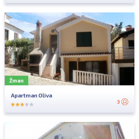
Žman
Apartman Oliva
3