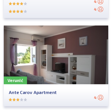
4
4
Verunić
Ante Carov Apartment
4