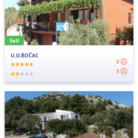
Sali
U.O.BOČAC
3
3