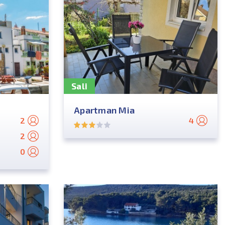
Sali
Apartman Mia
2
4
2
0