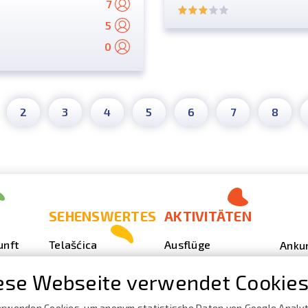
7
5
0
2
3
4
5
6
7
8
SEHENSWERTES
AKTIVITÄTEN
unft
Telašćica
Ausflüge
Anku
Sakarun
Tauchen
Foto
ese Webseite verwendet Cookies
Leuchturm Veli
Outdoor
Video
Rat
erwenden Cookies, um anonym statistische Daten von Google Analyt