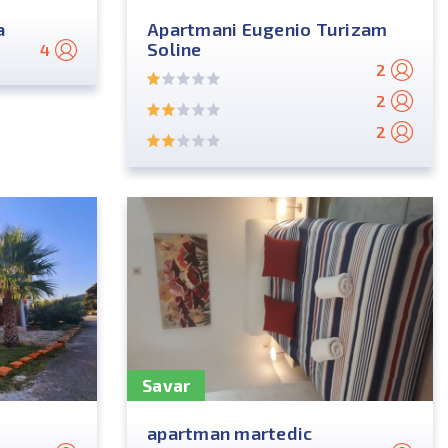
a
Apartmani Eugenio Turizam
Soline
4
2
2
2
Savar
apartman martedic