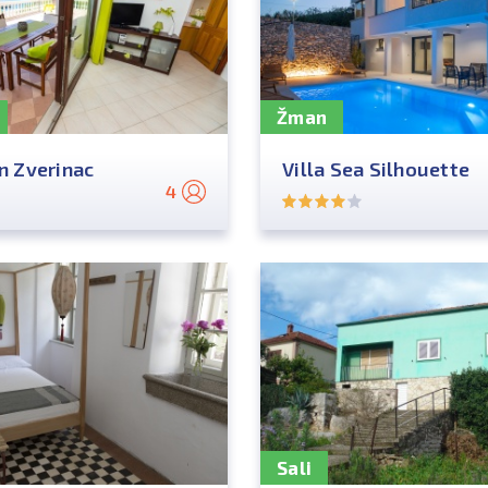
Žman
 Zverinac
Villa Sea Silhouette
4
Sali