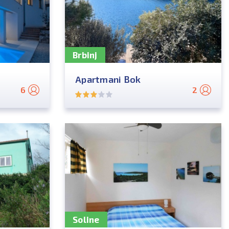
Brbinj
Apartmani Bok
6
2
Soline