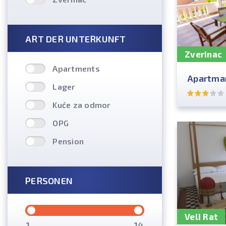
ART DER UNTERKUNFT
Zverinac
Apartments
Apartman
Lager
Kuće za odmor
OPG
Pension
PERSONEN
Veli Rat