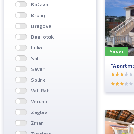
Božava
Brbinj
Dragove
Dugi otok
Luka
Savar
Sali
"Apartma
Savar
Soline
Veli Rat
Verunić
Zaglav
Žman
Zverinac