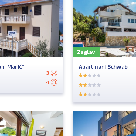
Zaglav
ni Marić"
Apartmani Schwab
3
4