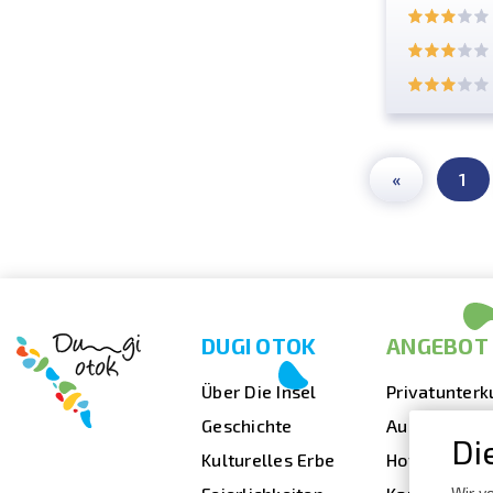
«
1
DUGI OTOK
ANGEBOT
Über Die Insel
Privatunterk
Geschichte
Ausgehen
Di
Kulturelles Erbe
Hotels
Wir v