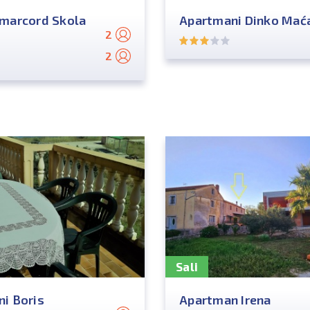
marcord Skola
Apartmani Dinko Mać
2
2
Sali
i Boris
Apartman Irena