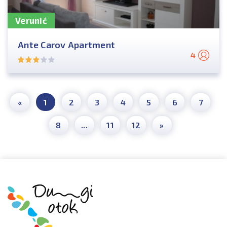
Verunić
Ante Carov Apartment
4
«
1
2
3
4
5
6
7
8
...
11
12
»