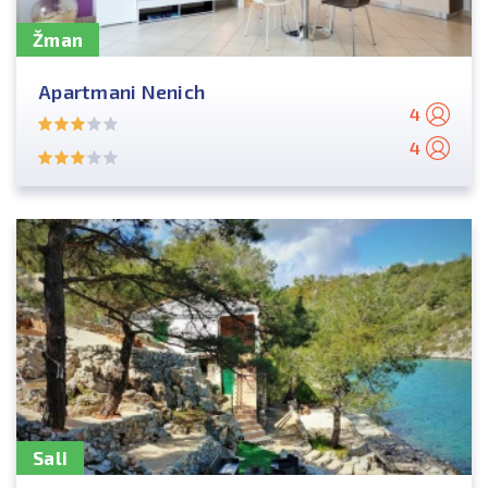
Žman
Apartmani Nenich
4
4
Sali