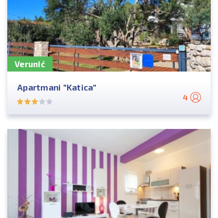
Verunić
Apartmani "Katica"
4