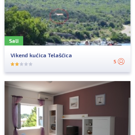
Sali
Vikend kućica Telašćica
5