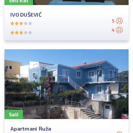
Veli Rat
IVO DUŠEVIĆ
5
4
Sali
Apartmani Ruža