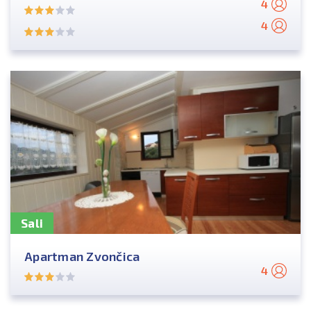
4
4
Sali
Apartman Zvončica
4