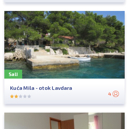
Sali
Kuća Mila - otok Lavdara
4