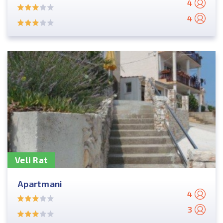
4
4
Veli Rat
Apartmani
4
3