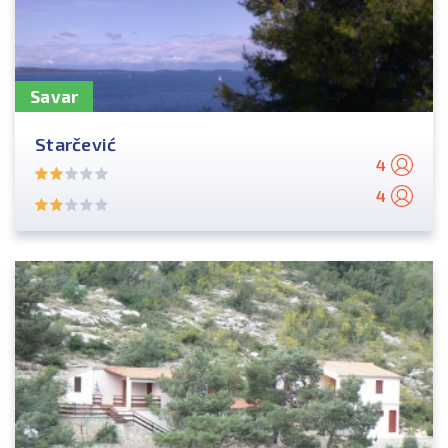
Savar
Starčević
4
4