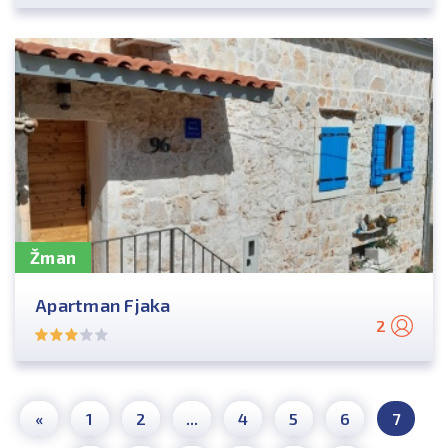
Žman
Apartman Fjaka
2
«
1
2
...
4
5
6
7