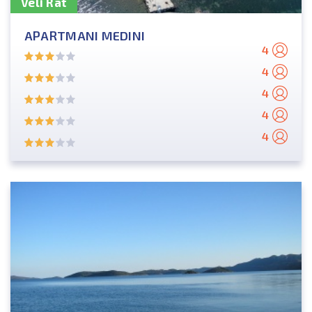
Veli Rat
APARTMANI MEDINI
4
4
4
4
4