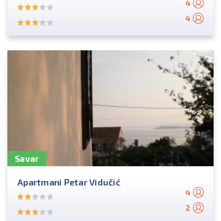
4
4
Savar
Apartmani Petar Vidučić
4
2