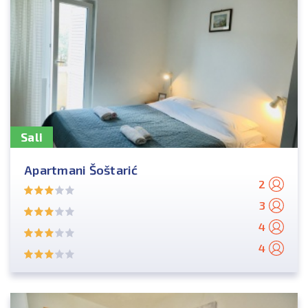
Sali
Apartmani Šoštarić
2
3
4
4