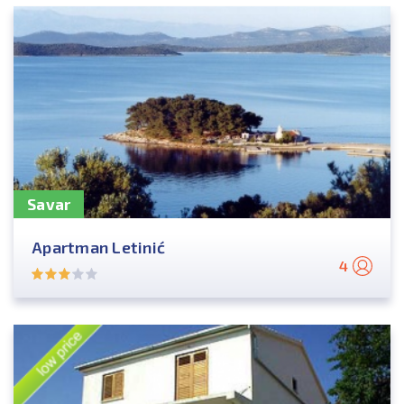
Savar
Apartman Letinić
4