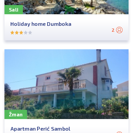
Sali
Holiday home Dumboka
2
Žman
Apartman Perić Sambol