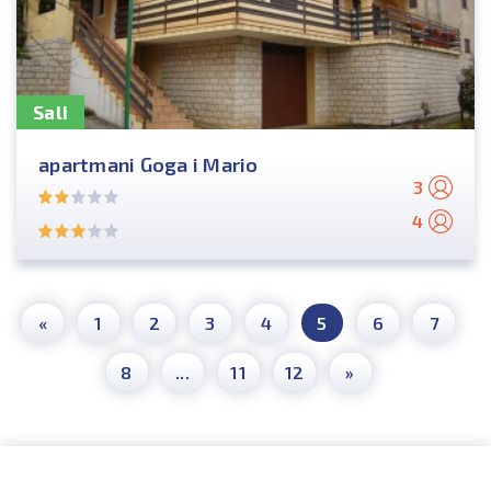
Sali
apartmani Goga i Mario
3
4
«
1
2
3
4
5
6
7
8
...
11
12
»