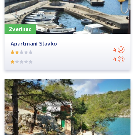
Zverinac
Apartmani Slavko
4
4