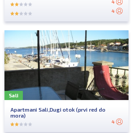
4
4
Sali
Apartmani Sali,Dugi otok (prvi red do
mora)
4