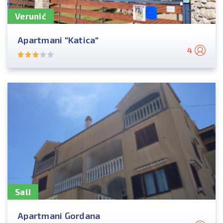
Verunić
Apartmani "Katica"
4
Sali
Apartmani Gordana