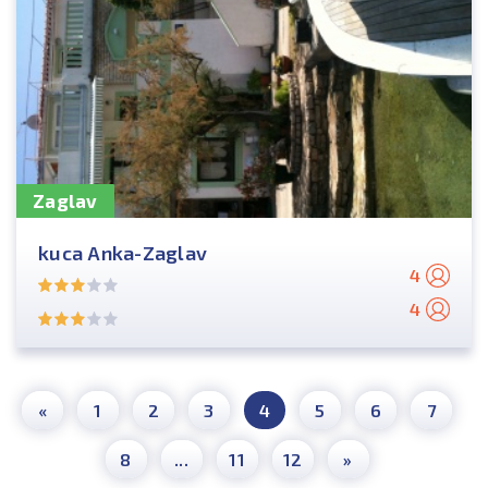
Zaglav
kuca Anka-Zaglav
4
4
«
1
2
3
4
5
6
7
8
...
11
12
»