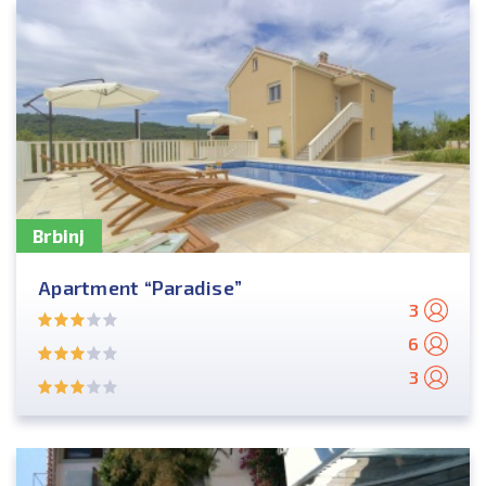
Brbinj
Apartment “Paradise”
3
6
3