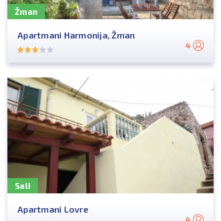
Žman
Apartmani Harmonija, Žman
4
Sali
Apartmani Lovre
4