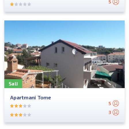
5
Sali
Apartmani Tome
5
3