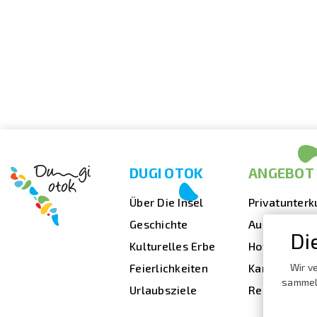
DUGI OTOK
ANGEBOT
Über Die Insel
Privatunterk
Geschichte
Ausgehen
Di
Kulturelles Erbe
Hotels
Feierlichkeiten
Kampingplät
Wir v
sammeln
Urlaubsziele
Reisebüros