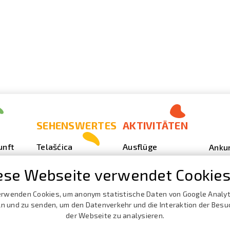
SEHENSWERTES
AKTIVITÄTEN
unft
Telašćica
Ausflüge
Anku
Sakarun
Tauchen
Foto
ese Webseite verwendet Cookies
Leuchturm Veli
Outdoor
Video
Rat
ze
Angeln
erwenden Cookies, um anonym statistische Daten von Google Analyt
Vera
Strände, Buchten
 und zu senden, um den Datenverkehr und die Interaktion der Besu
Nautik
Prosp
der Webseite zu analysieren.
Die Höhle Strašna
Kata
peć