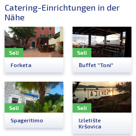
Catering-Einrichtungen in der
Nähe
Sali
Sali
Forketa
Buffet "Toni"
Sali
Sali
Spageritimo
Izletište
Kršovica