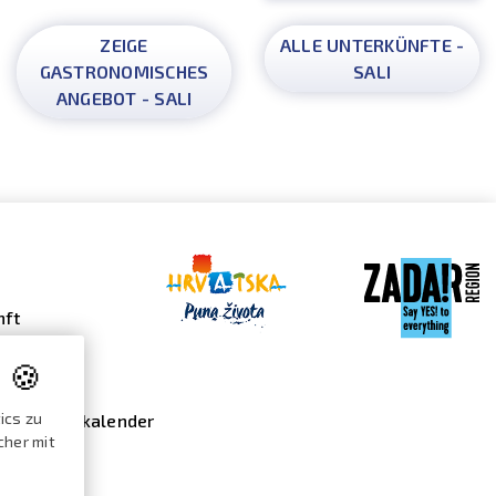
ZEIGE
ALLE UNTERKÜNFTE -
GASTRONOMISCHES
SALI
ANGEBOT - SALI
nft
s
 🍪
 Galerie
ics zu
nstaltungskalender
cher mit
ekte /
log